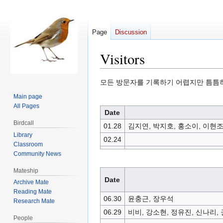
Page
Discussion
Visitors
Jump
Jump
모든 방문자를 기록하기 어렵지만 틈틈
to
to
Main page
navigation
search
All Pages
Date
Birdcall
01.28
김지연, 박지호, 홍소이, 이현조
Library
02.24
Classroom
Community News
Mateship
Date
Archive Mate
Reading Mate
06.30
윤충근, 장우석
Research Mate
06.29
비비, 강소현, 정유진, 신나리,
People