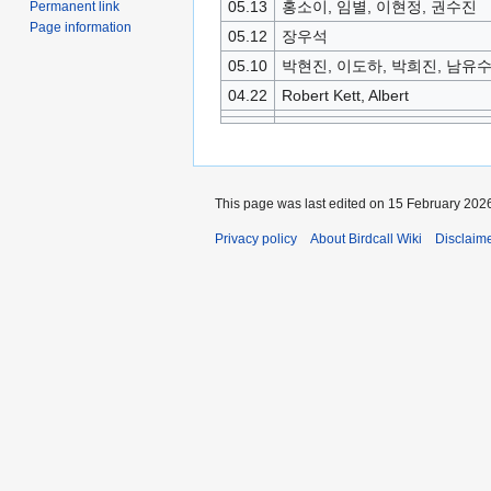
05.13
홍소이, 임별, 이현정, 권수진
Permanent link
Page information
05.12
장우석
05.10
박현진, 이도하, 박희진, 남유
04.22
Robert Kett, Albert
This page was last edited on 15 February 2026
Privacy policy
About Birdcall Wiki
Disclaim