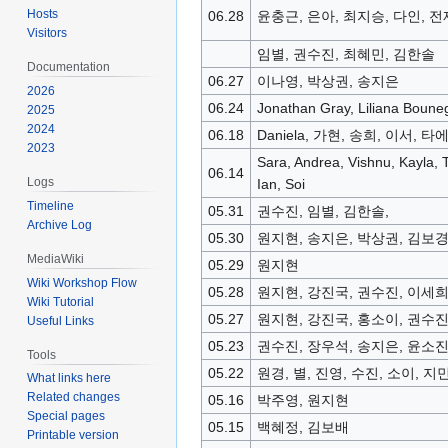
Hosts
06.28
윤충근, 은아, 최지승, 다인, 전재
Visitors
임별, 권수진, 최혜민, 김한솔
Documentation
06.27
이나영, 박상권, 송지은
2026
06.24
Jonathan Gray, Liliana Boune
2025
2024
06.18
Daniela, 가현, 송희, 이서, 
2023
Sara, Andrea, Vishnu, Kayla, T
06.14
Logs
Ian, Soi
Timeline
05.31
권수진, 임별, 김한솔,
Archive Log
05.30
원지현, 송지은, 박상권, 김보
MediaWiki
05.29
원지현
Wiki Workshop Flow
05.28
원지현, 강진국, 권수진, 이세희
Wiki Tutorial
05.27
원지현, 강진국, 홍소이, 권수진
Useful Links
05.23
권수진, 장우석, 송지은, 윤소
Tools
05.22
원경, 별, 진영, 수진, 소이, 지
What links here
Related changes
05.16
박주영, 원지현
Special pages
05.15
백혜정, 김보배
Printable version